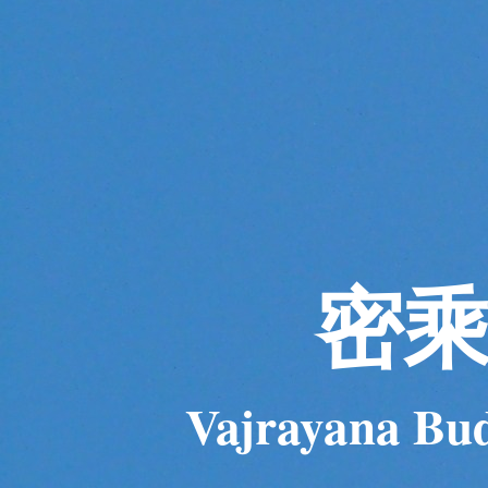
密
Vajrayana Bud