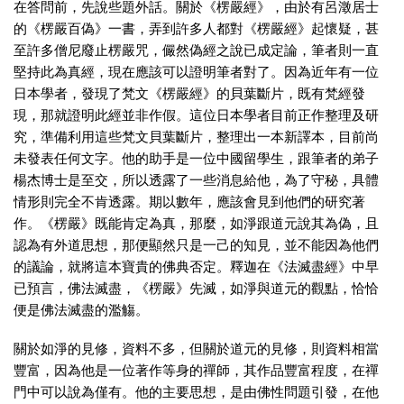
在答問前，先說些題外話。關於《楞嚴經》，由於有呂澂居士
的《楞嚴百偽》一書，弄到許多人都對《楞嚴經》起懷疑，甚
至許多僧尼廢止楞嚴咒，儼然偽經之說已成定論，筆者則一直
堅持此為真經，現在應該可以證明筆者對了。因為近年有一位
日本學者，發現了梵文《楞嚴經》的貝葉斷片，既有梵經發
現，那就證明此經並非作假。這位日本學者目前正作整理及研
究，準備利用這些梵文貝葉斷片，整理出一本新譯本，目前尚
未發表任何文字。他的助手是一位中國留學生，跟筆者的弟子
楊杰博士是至交，所以透露了一些消息給他，為了守秘，具體
情形則完全不肯透露。期以數年，應該會見到他們的研究著
作。《楞嚴》既能肯定為真，那麼，如淨跟道元說其為偽，且
認為有外道思想，那便顯然只是一己的知見，並不能因為他們
的議論，就將這本寶貴的佛典否定。釋迦在《法滅盡經》中早
已預言，佛法滅盡，《楞嚴》先滅，如淨與道元的觀點，恰恰
便是佛法滅盡的濫觴。
關於如淨的見修，資料不多，但關於道元的見修，則資料相當
豐富，因為他是一位著作等身的禪師，其作品豐富程度，在禪
門中可以說為僅有。他的主要思想，是由佛性問題引發，在他