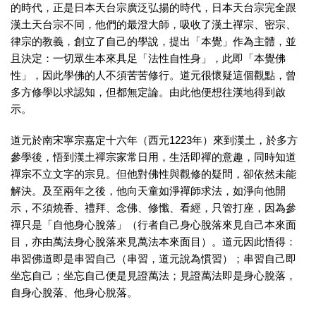
的時代，正是日本天台宗廣泛弘揚的時代，日本天台宗完全跟
漢土天台宗不同，他們的最澄大師，吸收了漢土禪宗、密宗、
律宗的教義，創立了自己的學說，提出「本覺」作為主體，並
且決定：一切眾生本來具足「法性自性身」，此即「本覺佛
性」，因此學佛的人不須苦苦修行。道元很懷疑這個觀點，曾
多方修學以求認知，但都無定論。由此他便想往漢地得到啟
示。
道元於南宋寧宗嘉定十六年（西元1223年）來到漢土，於多方
參學後，悟到漢土禪宗家常日用，生活即禪的意趣，同時知道
禪宗不立文字的宗見。但他對佛性與觀修的疑問，卻依然未能
解決。及至兩年之後，他向天童如淨禪師求法，如淨向他開
示，不須燒香、禮拜、念佛、修懺、看經，只管打座，因為參
禪只是「自他身心脫落」（行者自己身心脫落來見自己本來面
目，亦由萬法身心脫落來見萬法本來面目）。道元因此悟得：
串習佛道即是串習自己（串習，道元說為慣習）；串習自己即
坐忘自己；坐忘自己便是見證萬法；見證萬法即是身心脫落，
自身心脫落、他身心脫落。