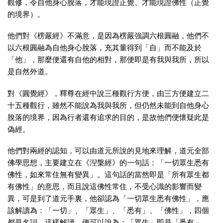
觀修，令自他身心脫落，才能現證正覺、才能現證佛性（正覺
的境界）。
他們對《楞嚴經》不滿意，是因為楞嚴強調六根圓融，他們不
以六根圓融為自他身心脫落，充其量得到「自」而不能及於
「他」，那麼便還有自他的相對，那便即是有我與我所，所以
是自然外道。
對《圓覺經》，釋尊在經中說三種觀行方便，由三方便建立二
十五種觀行，雖然不能說為我與我所，但仍然未能到自他身心
脫落的境界，因為行者還有追求的目的，是故他們便懷疑此是
偽經。
他們對兩經的認知，可以由道元所說的見地來理解，道元全部
佛學思想，主要建立在《湼槃經》的一句話：「一切眾生悉有
佛性，如來常住無有變異」。這句話的當然即是「所有眾生都
有佛性」的意思，而且說這佛性常住，不受心識的影響而變
異，可是到了道元手裏，他卻認為「一切眾生悉有佛性」，應
該解讀為：「一切」、「眾生」、「悉有」、「佛性」，四個
都是名詞。這樣解讀，便可以說為：「眾生」即是「悉有」，