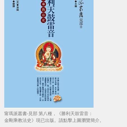
甯瑪派叢書-見部 第八種，《勝利天鼓雷音：
金剛乘教法史》現已出版。請點擊上圖瀏覽簡介。