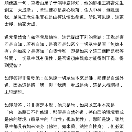
順便說一句，筆者由弟子于鴻坤處得知，他的師祖王鄉齋先生
創立「大成拳」，拳理便亦是身心脫落，住入中神，無敵無
我。足見王老先生實在是由禪法悟出拳道。所以可以說，道家
太極、佛家大成。
道元當然會向如淨問及佛性。道元提出下列的問題：正覺是否
即是自知，若有自知，是否即是如來？一切眾生是否「無始本
有」的如來？是否知「自覺性智」即是如來？這三個問題都等
於問，一切眾生既有佛性，是否還須由觀修才能得到正覺、得
到覺智？
如淨答得非常乾脆：如果說一切眾生本來是佛，那便是自然外
道。因為這是將「我」與「我所」看成是佛，這是未得謂得，
未證謂證。
如淨所答，並非否定本覺，他只是說，如果以眾生本來是
「佛」為藉口不作修證，那便是自然外道，將自己的識境看成
是佛的智境（將眾生的「自性」視為梵性）。那即是說，雖然
眾生都具有如來法身（佛性、如來藏、法性自性身），但必須