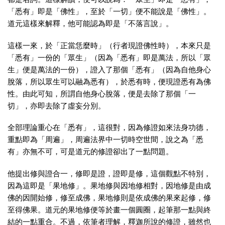
「悉有」即是「佛性」，至於「一切」便不能說是「佛性」。
道元這樣來解釋，他可能認為即是「不落言說」。
這樣一來，於「正當恁麼時」（行者現證佛性時），本來只是
「悉有」一份的「眾生」（因為「悉有」即是萬法，所以「眾
生」便是萬法的一份），證入了那個「悉有」（因為自他身心
脫落，所以眾生可以融為悉有），於悉有時，便現證悉有為佛
性。由此可知，所謂自他身心脫落，便是去除了那個「一
切」，亦即去除了虛妄分別。
全部理論重心在「悉有」，這很對，因為修證如來法身功德，
重點即為「周遍」，周遍法界中一切時空世間，說之為「悉
有」亦無不可，可是道元的修證卻出了一點問題。
他提出修與證合一，修即是證，證即是修，這個觀點不特別，
因為這即是「果地修」。果地修與因地修相對，因地修是由成
佛的因開始修，修至成佛，果地修則是依成佛的果來起修，修
至得佛果。道元的果地修便等於畫一個圓圈，起筆那一點與終
結的一點重合。不過，依筆者理解，釋迦所說的修證，雖然也