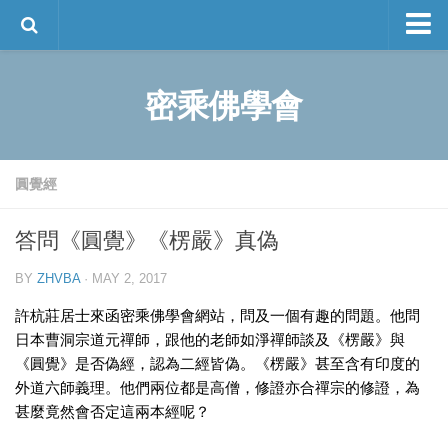
談師談佛
密乘佛學會
圓覺經
創辦人簡介
傳承法寶
談師閒談
佛學叢書
圓覺經
離言系列
答問《圓覺》《楞嚴》真偽
大中觀系列
甯瑪派叢書
BY
ZHVBA
· MAY 2, 2017
佛家經論導讀叢書
許杭莊居士來函密乘佛學會網站，問及一個有趣的問題。他問
活動資訊
聯絡我們
日本曹洞宗道元禪師，跟他的老師如淨禪師談及《楞嚴》與
談錫永作品集
《圓覺》是否偽經，認為二經皆偽。《楞嚴》甚至含有印度的
English
外道六師義理。他們兩位都是高僧，修證亦合禪宗的修證，為
甚麼竟然會否定這兩本經呢？