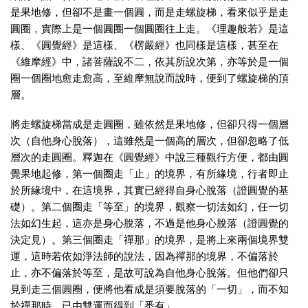
是果地修，但卻不是畫一個圓，而是走螺旋梯，看來似乎是走
圓圈，實際上是一個圓圈一個圓圈往上走。《理趣般若》是這
樣、《圓覺經》是這樣、《楞嚴經》也同樣是這樣，甚至在
《維摩經》中，諸菩薩說不二，依其所說次第，亦等於是一個
圈一個圈地愈走愈高，至維摩無說而說時，便到了螺旋梯的頂
層。
將走螺旋梯當成是走圓圈，雖依然是果地修，但卻只得一個層
次（自他身心脫落），這雖然是一個高的層次，但卻忽略了低
層次的走圓圈。釋迦在《圓覺經》中說三種觀行方便，都由圓
覺果地起修，第一個圈走「止」的境界，有所緣境，行者即止
於所緣境中，在這境界，其實已經得自身心脫落（證圓覺的基
礎）。第二個圈走「等至」的境界，觀察一切法如幻，任一切
法如幻生起，這亦是身心脫落，不過是他身心脫落（證圓覺的
決定見）。第三個圈走「禪那」的境界，是將上來兩個境界雙
運，這時若依如淨法師的說法，因為禪那的境界，不偏落於
止，亦不偏落於等至，是故可說為自他身心脫落。但他們卻只
見到走三個圓圈，便將他看成是須要脫落的「一切」，而不知
於禪那時，已由雙運而得到「悉有」。