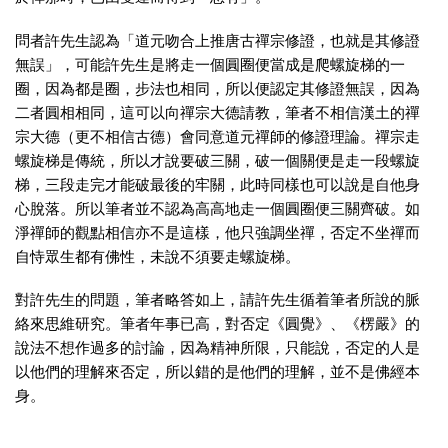
問者許先生認為「道元吻合上推唐古禪宗修證，也就是其修證
無誤」，可能許先生是將走一個圓圈便當成是爬螺旋梯的一
圈，因為都是圈，步法也相同，所以便認定其修證無誤，因為
二者圓相相同，這可以向禪宗大德請教，筆者不相信漢土的禪
宗大德（更不相信古德）會同意道元禪師的修證理論。禪宗走
螺旋梯是傳統，所以才說要破三關，破一個關便是走一段螺旋
梯，三段走完才能破最後的牢關，此時同樣也可以說是自他身
心脫落。所以筆者並不認為高高地走一個圓圈便三關齊破。如
淨禪師的觀點相信亦不是這樣，他只強調坐禪，否定不坐禪而
自恃眾生都有佛性，未說不須要走螺旋梯。
對許先生的問題，筆者略答如上，請許先生循着筆者所說的脈
絡來思維研究。筆者年事已高，對否定《圓覺》、《楞嚴》的
說法不想作過多的討論，因為精神所限，只能說，否定的人是
以他們的理解來否定，所以錯的是他們的理解，並不是佛經本
身。