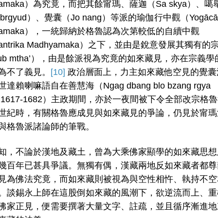
yamaka）為究竟，而把其餘甯瑪、薩迦（Sa skya）、噶
’ brgyud）、覺囊（Jo nang）等派的瑜伽行中觀（Yogācār
hyamaka），一統歸納於格魯認為次第較低的自續中觀
tantrika Madhyamaka）之下，並由是銳意發展其獨有的
rub mtha’），由是餘派視為究竟的如來藏見，亦在宗義學
為不了義見。
[10]
政治層面上，力主如來藏他空見的覺囊
達賴喇嘛語自在善慧海（Ngag dbang blo bzang rgya
o, 1617-1682）主政期間，亦於一夜間被下令全部改宗格
世紀時，有關格魯應成見與如來藏見的爭論，仍見於甯瑪
與格魯派諸論師的筆戰。
知，不論於漢地及藏土，曾為大乘佛家顯學的如來藏思想
幾百年已甚具爭議。無獨有偶，漢藏兩地反如來藏者都尊
見為佛法究竟，而如來藏則被視為與空性相忤、執持不空
。談錫永上師在這股倒如來藏的風潮下，欲逆流而上、重
佛家正見，便需要撰著大量文字、註疏，並且循序漸進地