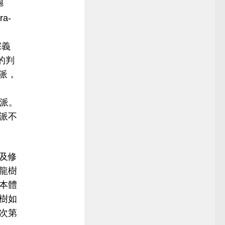
舉
a-
宗義
的判
派，
魯派。
派不
及修
龍樹
本體
樹如
次第