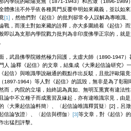
內學院的歐陽竟無（1871-1943）和呂澂（1896-1989
全體佛法不外乎依各種異門反覆申明如來藏義，並以如來
竟
[1]
，然他們對《起信》的批判卻常令人誤解為專唯識、
論戰，而漢土對如來藏的詮釋，亦大多圍繞着《起信》而
般即以為支那內學院戮力批判為非印度佛學正宗的，就是
。
面，武昌佛學院雖然極力回護，太虛大師（1890-1947）
門人 論釋《起信》的文章，結集成《大乘起信論研究》
《起信》與唯識學說融通的觀點作出反駁，且批評歐陽竟
（1897-1964）等人對《起信》的詆毀，無非是為了彰顯
然而，內院的立場，始終認為真如、無明互熏實有違法性
且論中不立種子而成熏習及緣起，亦有違唯識宗見，由是
的〈大乘起信論料簡〉、〈起信論唯識釋質疑〉
[2]
，呂澂
起信論攷證〉、〈起信與楞伽〉
[3]
等文章，對《起信》的
作出猛烈評擊。