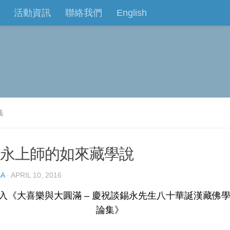
活動資訊
聯絡我們
English
集
永上師的如來藏學說
A
· APRIL 10, 2016
入《大喜樂與大圓滿 – 慶祝談錫永先生八十華誕漢藏佛
論集》