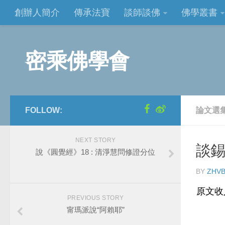
創辦人簡介
傳承法寶
談師談佛
佛學叢書
密乘佛學會
FOLLOW:
論文選
NEXT STORY
談錫
說《圓覺經》18 : 清淨慧問修證分位
BY
ZHVB
原文收
PREVIOUS STORY
甯瑪派說“阿賴耶”