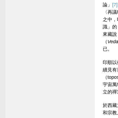
論」
[7]
〈再議
之中，
識」的
來藏說
（
Ved
已。
印順以
續見有
（top
宇宙萬
立的禪
於西藏
和宗教