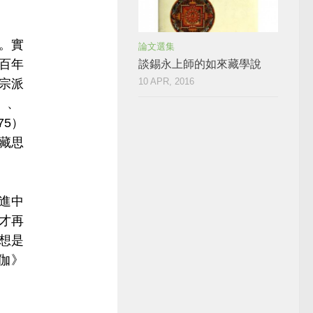
。實
論文選集
百年
談錫永上師的如來藏學說
10 APR, 2016
宗派
）、
75）
藏思
引進中
才再
想是
伽》