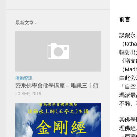
前言
最新文章 :
談錫永
（tat
輻射出
《增支
（Mad
由此旁
活動資訊
密乘佛學會佛學講座 – 唯識三十頌
「自空」
20 SEP, 2019
瑪派最高
不雜、
其佛學
理佛經
上西藏