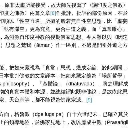
，原非太虛所能接受，故大師先後寫了〈議印度之佛教〉
印度之佛教〉兩篇文章
[8]
作批評。批評的部份原因，在於
印順以「性空唯名」所攝的般若無自性空思想，比「虛妄
「執有滯空」更為究竟、更合中道之義，而「真常唯心」
，為淵源自印度神教的後期佛家思想、令人難以與《吠陀
a
）思想之梵我（ātman）作一區別，不過是開引外道之
後，把如來藏視為「真常」思想，幾成定論。於此期間，
日本批判佛教的文章譯本，把如來藏定義為「場所哲學」
os philosophy）、「基體論」（dhātuvāda），將之理解
物的真實本體和本源，並總結謂此既非佛說，是故依此思
宗、天台宗等，都不能視為佛家宗派。
[9]
方面，格魯派（dge lugs pa）自十六世紀末，已確立其
上的領導地位，於佛家見地上，改以應成中觀（Prasaṅgi