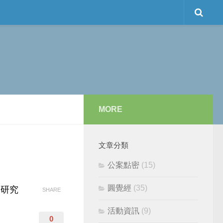
MORE
文章分類
公案點密
(15)
圓覺經
(35)
學研究
SHARE
活動資訊
(9)
0