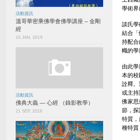
學術界
活動資訊
溫哥華密乘佛學會佛學講座 – 金剛
談氏學
經
結合「
15 JAN, 2019
持配合
幟的學
由此學
本的校
詮釋。
或主持
活動資訊
佛家思
佛典大義 — 心經 （錄影教學）
節，探
21 SEP, 2018
特質，
種特質