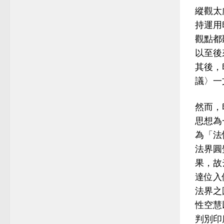
縱觀太
持運用
觀點都
以至後
其後，
議〉一
然而，
思想為
為「法
法界圓
果，故
達位入
法界之
性空慧
判別印