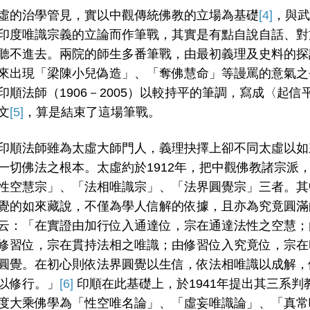
虛的治學管見，實以中觀傳統佛教的立場為基礎
[4]
，與武
印度唯識宗義的立論而作筆戰，其實是有點自說自話、對
聽不進去。兩院的師生多番筆戰，由最初義理及史料的探
來出現「梁陳小兒偽造」、「奪佛慧命」等謾罵的意氣之
印順法師（1906－2005）以較持平的筆調，寫成〈起信
文
[5]
，算是結束了這場筆戰。
印順法師雖為太虛大師門人，義理抉擇上卻不同太虛以如
一切佛法之根本。太虛約於1912年，把中觀佛教諸宗派
性空慧宗」、「法相唯識宗」、「法界圓覺宗」三者。其
覺的如來藏說，不僅為學人信解的依據，且亦為究竟圓滿
云：「在實證由加行位入通達位，宗在通達法性之空慧；
修習位，宗在貫持法相之唯識；由修習位入究竟位，宗在
圓覺。在初心則依法界圓覺以生信，依法相唯識以成解，
以修行。」
[6]
印順在此基礎上，於1941年提出其三系判
度大乘佛學為「性空唯名論」、「虛妄唯識論」、「真常