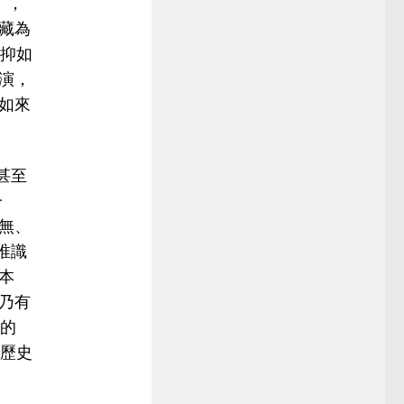
），
藏為
抑如
演，
如來
甚至
一
無、
唯識
本
乃有
的
歷史