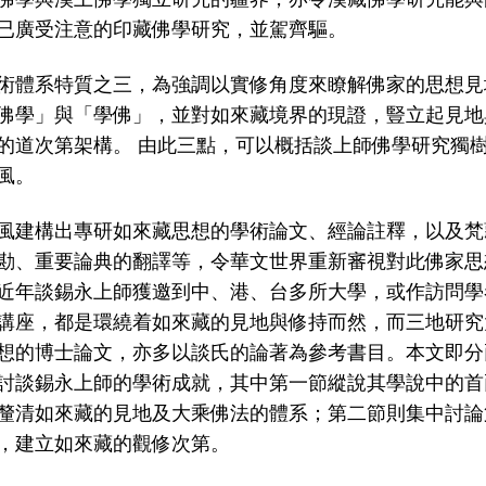
已廣受注意的印藏佛學研究，並駕齊驅。
術體系特質之三，為強調以實修角度來瞭解佛家的思想見
佛學」與「學佛」，並對如來藏境界的現證，豎立起見地
的道次第架構。 由此三點，可以概括談上師佛學研究獨
風。
風建構出專研如來藏思想的學術論文、經論註釋，以及梵
勘、重要論典的翻譯等，令華文世界重新審視對此佛家思
近年談錫永上師獲邀到中、港、台多所大學，或作訪問學
講座，都是環繞着如來藏的見地與修持而然，而三地研究
想的博士論文，亦多以談氏的論著為參考書目。本文即分
討談錫永上師的學術成就，其中第一節縱說其學說中的首
釐清如來藏的見地及大乘佛法的體系；第二節則集中討論
，建立如來藏的觀修次第。