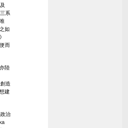
及
三系
唯
之如
》
方便而
亦陸
成創造
想建
於政治
ka