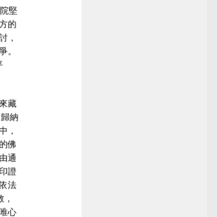
院堅
方的
討，
爭。
平
來藏
，歸納
中，
的佛
由通
印證
依法
教，
唯心