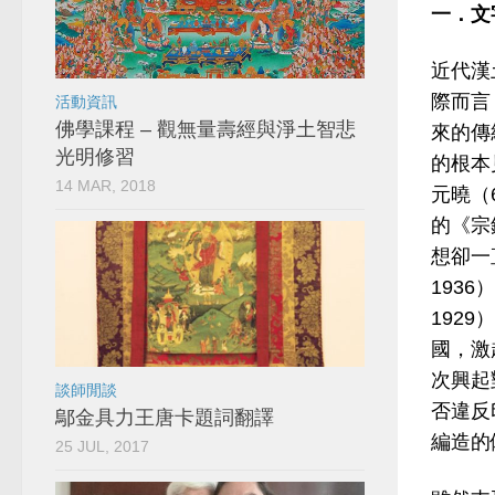
一．文
近代漢
際而言
活動資訊
佛學課程 – 觀無量壽經與淨土智悲
來的傳
光明修習
的根本
14 MAR, 2018
元曉（6
的《宗
想卻一
1936
192
國，激
次興起
談師閒談
否違反
鄔金具力王唐卡題詞翻譯
編造的
25 JUL, 2017