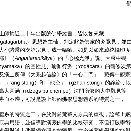
– 
上師於近二十年出版的佛學叢書，皆以如來藏
hāgatagarbha）思想為主軸，判定此為佛家的究竟見，並
大小諸乘的次第宗見，成一輻輪。如是以如來藏統攝印度
部》（
A
ṅ
guttaranikāya
）的「心極光淨」說、大乘中觀
hyamaka）的空性見、瑜伽行派（Yogācāra）的觀修次
及漢土所傳《大乘起信論》的「一心二門」、藏傳中觀宗
（rang stong）和「他空」（gzhan stong）的諍論，
大圓滿（rdzogs pa chen po）法門所依的大中觀見等
專而不滯，可說是談上師的佛學思想體系的特質之一 。
體系的特質之二，在於對於梵藏文原典的重視，詮釋上嚴
原典用語，並倡導對漢藏佛學的比較研究，不但打破學術
佛學與漢土佛學獨立研究的疆界，亦令漢藏佛學研究能與