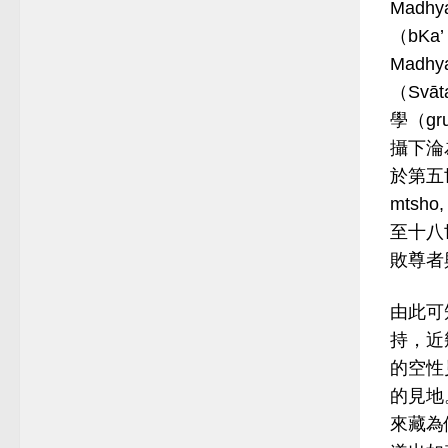
Madh
（bKa
Mad
（Svā
學（g
攝下淪
於第五世
mtsh
至十八
敗尊者
由此可
持，近
的空性
的見地
來藏為