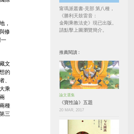
甯瑪派叢書-見部 第八種，
《勝利天鼓雷音：
金剛乘教法史》現已出版。
地，
請點擊上圖瀏覽簡介。
與修
樹一
推薦閱讀 :
藏文
想的
者、
大乘
論文選集
兩
《寶性論》五題
兩種
20 MAR, 2017
第三