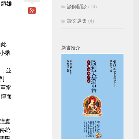
邵頌雄
談師閒談
(14)
論文選集
(4)
由此
新書推介 :
小乘
第，並
對
以至甯
，博而
謹處
傳統
國際