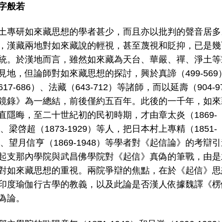
字般若
土專研如來藏思想的學者甚少，而且亦以批判的聲音居多
，漢藏兩地對如來藏說的輕視，甚至蔑視和貶抑，已是幾
統。於漢地而言，雖然如來藏為天台、華嚴、禪、淨土等
見地，但論師對如來藏思想的探討，興於真諦（499-569
17-686）、法藏（643-712）等諸師，而以延壽（904-9
鏡錄》為一總結，前後僅約五百年。此後的一千年，如來
直隱晦，至二十世紀初的民初時期，才由章太炎（1869-
）、梁啓超（1873-1929）等人，把日本村上專精（1851-
9）、望月信亨（1869-1948）等學者對《起信論》的考辯
起支那內學院與武昌佛學院對《起信》真偽的筆戰，由是
對如來藏思想的重視。兩院爭辯的焦點，在於《起信》思
印度瑜伽行古學的教義，以及此論是否漢人依據魏譯《楞
偽論。