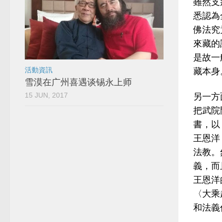
雖然支那
悉認為
佛法究
來藏的
是故一
活動資訊
藏本身
雪漠在广州喜遇谈锡永上师
15 JUN, 2017
另一方
把武院
書，以
王恩洋
法教。
義，而
王恩洋
〈大乘
和法義