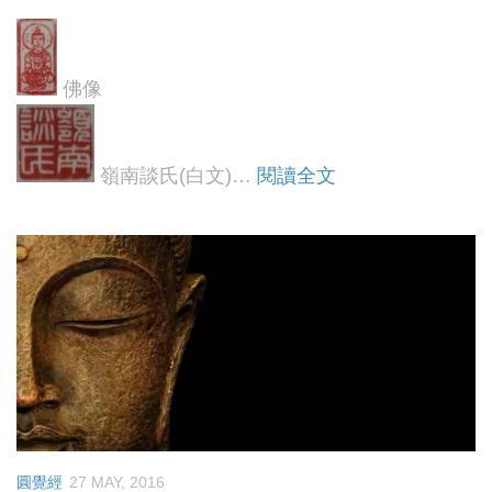
佛像
嶺南談氏(白文)…
閱讀全文
圓覺經
27 MAY, 2016