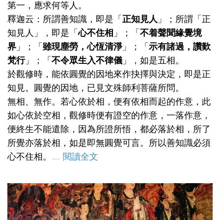
第一，應求何等人。
釋迦云：所謂善知識，即是「
正知見人
」；所謂「正
知見人」，即是「
心不住相
」；「
不着聲聞緣覺境
界
」；「
雖現塵勞，心恆清淨
」；「
示有諸過，讚歎
梵行
」；「
不令眾生入不律儀
」，如是五相。
於觀修時，能依圓覺的因地來作抉擇與決定，即是正
知見。圓覺的因地，已見文殊師利菩薩所問。
無相、無作。若心依於相，便有依相而起的作意，此
如心依於空相，觀修時便有證空的作意，一落作意，
便終生不能遣除，因為所證所悟，都必落於相，所了
所覺亦落於相，如是即無圓覺可言。所以善知識必須
心不住相。
…
閱讀全文