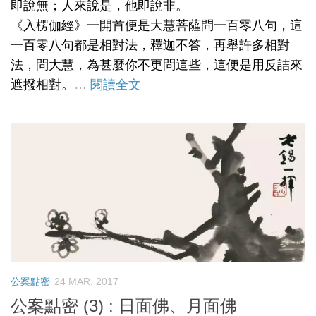
即說無；人來說是，他即說非。
《入楞伽經》一開首便是大慧菩薩問一百零八句，這
一百零八句都是相對法，釋迦不答，再舉許多相對
法，問大慧，為甚麼你不更問這些，這便是用反詰來
遮撥相對。
…
閱讀全文
公案點密
24 MAR, 2017
公案點密 (3) : 日面佛、月面佛