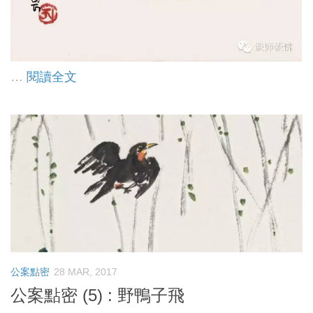
…
閱讀全文
公案點密
28 MAR, 2017
公案點密 (5) : 野鴨子飛