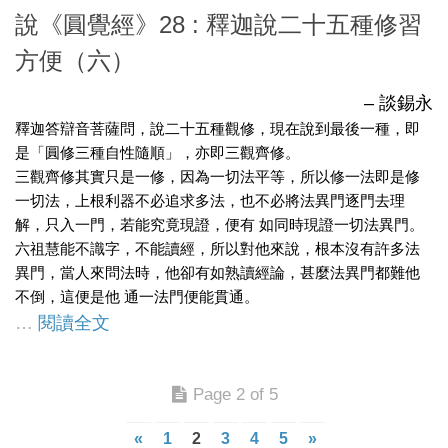
說《圓覺經》28 : 釋迦說二十五種修習
方便（六）
– 談錫永
釋迦答辯音菩薩問，說二十五種觀修，現在說到最後一種，即
是「圓修三種自性隨順」，亦即三觀齊修。
三觀齊修其實只是一修，因為一切法平等，所以修一法即是修
一切法，上根利器不必追求多法，也不必將法異門逐門去理
解，只入一門，若能究竟現證，便有 如同時現證一切法異門。
六祖慧能不識字，不能讀經，所以對他來說，根本沒有許多法
異門，當人來問法時，他卻有如熟讀經論，甚麼法異門都難他
不倒，這便是他 通一法門便能貫通。
…
閱讀全文
Page 2 of 5
«
1
2
3
4
5
»