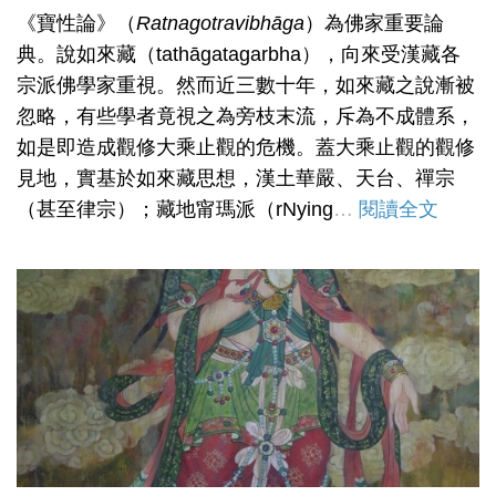
《寶性論》（
Ratnagotravibh
ā
ga
）為佛家重要論
典。說如來藏（tathāgatagarbha），向來受漢藏各
宗派佛學家重視。然而近三數十年，如來藏之說漸被
忽略，有些學者竟視之為旁枝末流，斥為不成體系，
如是即造成觀修大乘止觀的危機。蓋大乘止觀的觀修
見地，實基於如來藏思想，漢土華嚴、天台、禪宗
（甚至律宗）；藏地甯瑪派（rNying
…
閱讀全文