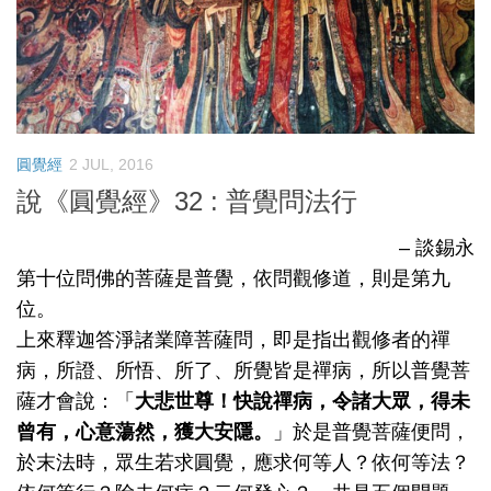
圓覺經
2 JUL, 2016
說《圓覺經》32 : 普覺問法行
– 談錫永
第十位問佛的菩薩是普覺，依問觀修道，則是第九
位。
上來釋迦答淨諸業障菩薩問，即是指出觀修者的禪
病，所證、所悟、所了、所覺皆是禪病，所以普覺菩
薩才會說：「
大悲世尊！快說禪病，令諸大眾，得未
曾有，心意蕩然，獲大安隱。
」於是普覺菩薩便問，
於末法時，眾生若求圓覺，應求何等人？依何等法？