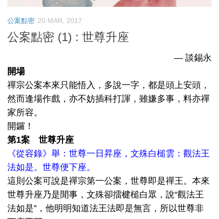
公案點密
20 MAR, 2017
公案點密 (1) : 世尊升座
— 談錫永
開場
禪宗公案本來只能悟入，多說一字，都是頭上安頭，
然而逢場作戲，亦不妨插科打諢，雖嫌多事，料亦禪
家所容。
開鑼！
第1案 世尊升座
《從容錄》舉：世尊一日昇座，文殊白槌雲：觀法王
法如是。世尊便下座。
這則公案可說是禪宗第一公案，世尊即是禪王。本來
世尊升座乃是閒事，文殊卻擂楗槌白眾，說“觀法王
法如是”，他明明知道法王法即是無言，所以世尊非