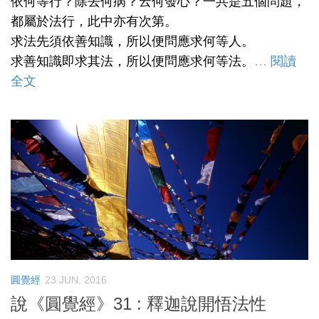
依何等行？除去何病？云何發心？一共是五個問題，
都屬於法行，此中亦有次第。
求法先須依善知識，所以便問應求何等人。
求善知識即求其法，所以便問應求何等法。
…
閱讀
全文
圓覺經
23 JUN, 2016
說《圓覺經》31 : 釋迦說開悟法性