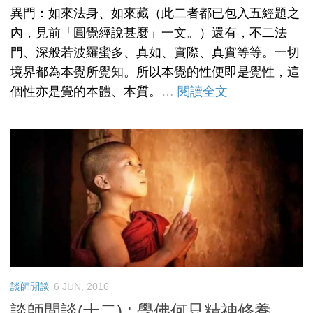
異門：如來法身、如來藏（此二者都已包入五經題之
內，見前「圓覺經說甚麼」一文。）還有，不二法
門、深般若波羅蜜多、真如、實際、真實等等。一切
境界都為本覺所覺知。所以本覺的性便即是覺性，這
個性亦是覺的本體、本質。
…
閱讀全文
談師閒談
6 JUN, 2016
談師閒談(十二) : 學佛何只精神修養