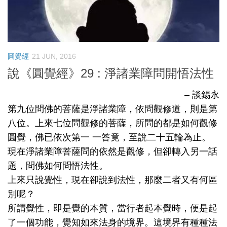
圓覺經
21 JUN, 2016
說《圓覺經》29 : 淨諸業障問開悟法性
– 談錫永
第九位問佛的菩薩是淨諸業障，依問觀修道，則是第
八位。上來七位問觀修的菩薩，所問的都是如何觀修
圓覺，佛已依次第一 一答竟，至說二十五輪為止。
現在淨諸業障菩薩問的依然是觀修，但卻轉入另一話
題，問佛如何問悟法性。
上來只說覺性，現在卻說到法性，那麼二者又有何區
別呢？
所謂覺性，即是覺的本質，當行者起本覺時，便是起
了一個功能，覺知如來法身的境界。這境界有種種法