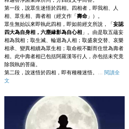
釋迦答淨諸業障所問，分四段文字而答。
第一段，說眾生迷悟於四相。四相者，即我相、人
相、眾生相、壽者相（經文作「
壽命
」）。
眾生無始以來即執此四相，即如前經文所說，「
妄認
四大為自身相，六塵緣影為自心相
」。由是取五蘊妄
相為我相；取生滅、輪迴為人相；取盛衰交替、哀樂
相承、變異相續為眾生相；取命根不斷而住世為壽者
相。此中壽者相已包括阿羅漢等行人，亦包括未究竟
除我執的菩薩。
第二段，說迷悟於四相，即有種種迷悟。
…
閱讀全
文