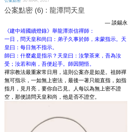
公案點密
30 MAR, 2017
公案點密 (6) : 龍潭問天皇
— 談錫永
《建中靖國續燈錄》舉龍潭崇信禪師：
一日，問天皇和尚曰：弟子久事於師，未蒙指示。天
皇曰：每日無不指示。
師曰：什麼處是指示？天皇曰：汝擎茶來，吾為汝
受；汝若和南，吾便起手。師因開悟。
禪宗教法最重家常日用，這則公案亦是如是。祖師禪
無可指示，一如無上密法，最後一著只能直指，如指
指月，見月亮，要你自己見。人每以為無上密不證
空，那便請問天皇和尚，他是否不證空。