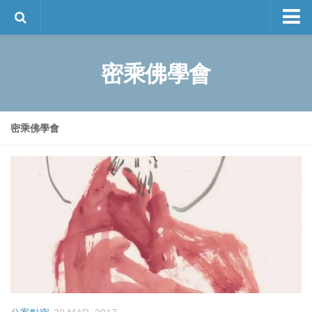
談師談佛
密乘佛學會
圓覺經
創辦人簡介
傳承法寶
談師閒談
佛學叢書
密乘佛學會
離言系列
大中觀系列
甯瑪派叢書
佛家經論導讀叢書
活動資訊
聯絡我們
談錫永作品集
English