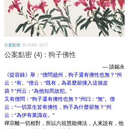
公案點密
26 MAR, 2017
公案點密 (4) : 狗子佛性
— 談錫永
《從容錄》舉：“僧問趙州，狗子還有佛性也無？”州
云：“有。”僧云：“既有，為甚麼卻撞入這個皮
袋？”州云：“為他知而故犯。”
又有僧問：“狗子還有佛性也無？”州曰：“無”。僧
云：“一切眾生皆有佛性，狗子為什麼卻無？”州
云：“為伊有業識在。”
禪宗離一切相對，所以六祖慧能傳法，人來說有，他