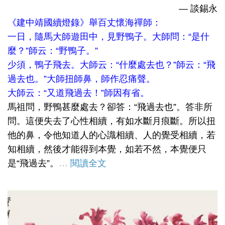
— 談錫永
《建中靖國續燈錄》舉百丈懷海禪師：
一日，隨馬大師遊田中，見野鴨子。大師問：“是什
麼？”師云：“野鴨子。”
少須，鴨子飛去。大師云：“什麼處去也？”師云：“飛
過去也。”大師扭師鼻，師作忍痛聲。
大師云：“又道飛過去！”師因有省。
馬祖問，野鴨甚麼處去？卻答：“飛過去也”。答非所
問。這便失去了心性相續，有如水斷月痕斷。所以扭
他的鼻，令他知道人的心識相續、人的覺受相續，若
知相續，然後才能得到本覺，如若不然，本覺便只
是“飛過去”。
…
閱讀全文