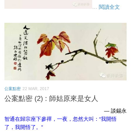
…
閱讀全文
公案點密
22 MAR, 2017
公案點密 (2) : 師姑原來是女人
— 談錫永
智通在歸宗座下參禪，一夜，忽然大叫：“我開悟
了，我開悟了。”