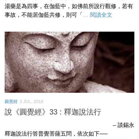
湯藥是為四事，在伽藍中，如佛前所說行觀修，若有
事故，不能居伽藍共修，則可「
…
閱讀全文
圓覺經
3 JUL, 2016
說《圓覺經》33 : 釋迦說法行
– 談錫永
釋迦說法行答普覺菩薩五問，依次如下──