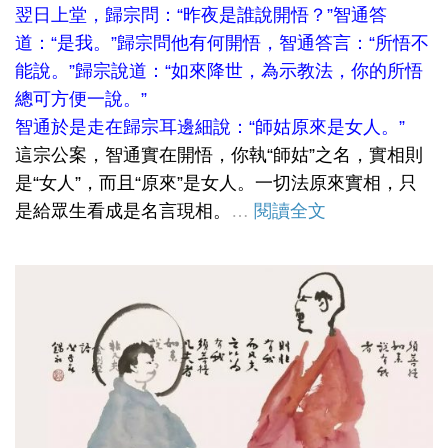
翌日上堂，歸宗問：“昨夜是誰說開悟？”智通答
道：“是我。”歸宗問他有何開悟，智通答言：“所悟不
能說。”歸宗說道：“如來降世，為示教法，你的所悟
總可方便一說。”
智通於是走在歸宗耳邊細說：“師姑原來是女人。”
這宗公案，智通實在開悟，你執“師姑”之名，實相則
是“女人”，而且“原來”是女人。一切法原來實相，只
是給眾生看成是名言現相。
…
閱讀全文