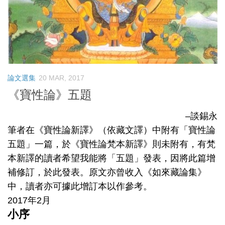
論文選集
20 MAR, 2017
《寶性論》五題
–談錫永
筆者在《寶性論新譯》（依藏文譯）中附有「寶性論
五題」一篇，於《寶性論梵本新譯》則未附有，有梵
本新譯的讀者希望我能將「五題」發表，因將此篇增
補修訂，於此發表。原文亦曾收入《如來藏論集》
中，讀者亦可據此增訂本以作參考。
2017年2月
小序