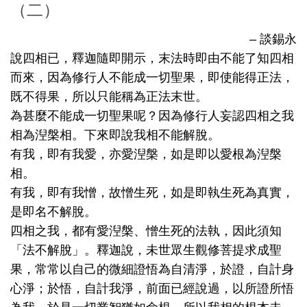
（二）
– 談錫永
說四相已，釋迦隨即開示，末法時即由不能了知四相
而來，因為修行人不能成一切聖果，即使能得正法，
既不得果，所以只能稱為正法末世。
為甚麼不能成一切聖果呢？因為修行人妄認四相之我
相為湼槃相。下來即說我相不能解脫。
有我，即有我愛，亦愛湼槃，如是即以愛根為湼槃
相。
有我，即有我憎，故憎生死，如是即執生死為真實，
是即名不解脫。
四相之我，都有愛湼槃、憎生死的法執，因此須知
「法不解脫」。釋迦說，未世眾生觀修菩提求成聖
果，常常以自己的微細證悟為自清淨，於證，自計身
心淨；於悟，自計我淨，前面已經說過，以所證所悟