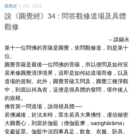
圓覺經
5 JUL, 2016
說《圓覺經》34 : 問答觀修道場及具體
觀修
– 談錫永
第十一位問佛的菩薩是圓覺，依問觀修道，則是第十
位。
圓覺菩薩是最後一位問佛的菩薩，所以便問及如何安
居來修圓覺清淨境界，這即是如何結道場而修，以及
道場的規制。此外，圓覺菩薩又問及，圓覺三種淨觀
中，到底以何為首，這便是很具體的發問，堪作後人
的規模。
佛答第一問道場，說得很具體──
若佛滅後，於法末時，眾生若具大乘佛性，虔信秘密
大圓覺心，則當於伽藍（僧伽藍摩，saṃghārāma）
安處徒眾。伽藍中須四事具足，飲食、衣服、卧具、