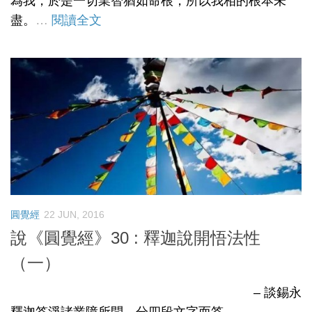
為我，於是一切業智猶如命根，所以我相的根本未
盡。
…
閱讀全文
圓覺經
22 JUN, 2016
說《圓覺經》30 : 釋迦說開悟法性
（一）
– 談錫永