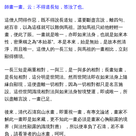
師畫一畫。云：不得道長短，答汝了也。
這僧人問得作惡，既不得說長道短，還要斷盡言說，離四句、
絕百非，以為這樣就可以難倒馬祖。誰知馬祖只給他輕輕一
畫，便此了賬。一畫就是唯一，亦即如來法身，也就是如來本
性，密乘稱之為“本始基”。本是本來，始是無始，是故本然清
淨，而且唯一。這僧人的一長三短，與馬祖的一畫相比，立刻
顯得猥瑣。
一長三短是兩重相對，一與三，是一與多的相對；長畫短畫，
是長短相對，這分明是世間法。然而世間法即在如來法身上隨
緣自顯現，這便盡離一切相對，因為一切相對都只是名言施
設。這些世間識境相對法與如來法身智境雙運，即成唯一，所
以盡離言說，一畫已足。
後來，清代石濤寫山水畫，即重視一畫，有專文論述，畫家不
解此一畫即是如來藏，更不知此一畫必須是畫家心胸顯露的境
界（與法性顯露的識境對應） ，所以便辜負了石濤，若不辜
負，請看筆者的山水畫，呵呵。