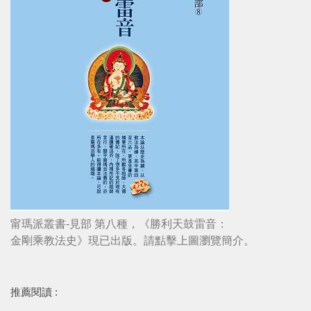
甯瑪派叢書-見部 第八種，《勝利天鼓雷音：
金剛乘教法史》現已出版。請點擊上圖瀏覽簡介。
推薦閱讀 :