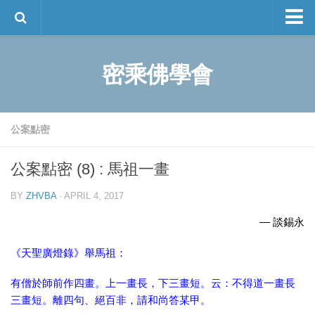
談師談佛
密乘佛學會
圓覺經
創辦人簡介
傳承法寶
談師閒談
佛學叢書
公案點密
離言系列
公案點密 (8) : 馬祖一畫
大中觀系列
甯瑪派叢書
BY
ZHVBA
· APRIL 4, 2017
佛家經論導讀叢書
— 談錫永
活動資訊
聯絡我們
談錫永作品集
《天聖廣燈錄》舉馬祖：
English
有僧於師前作四畫。上一畫長，下三畫短。云：不得道一畫長
三畫短。離四句、絕百非，請和尚答某甲。