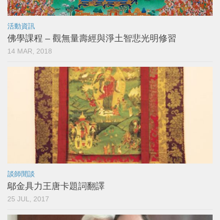
活動資訊
佛學課程 – 觀無量壽經與淨土智悲光明修習
14 MAR, 2018
談師閒談
鄔金具力王唐卡題詞翻譯
25 JUL, 2017