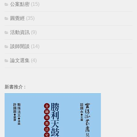
公案點密
(15)
圓覺經
(35)
活動資訊
(9)
談師閒談
(14)
論文選集
(4)
新書推介 :